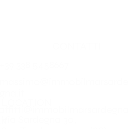
CONTATTI
+39 338 5458667
massimo@immobilmarsarde
gna.it
LOCATION
affitti@immobilmarsardegna
Via Sardegna 30,
.it