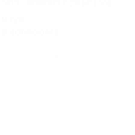
San Teodoro 07052 (SS)
P.IVA
01626800914
© 2024 by
Immobilmar