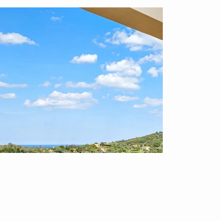
INDI
Via Aresula,
2