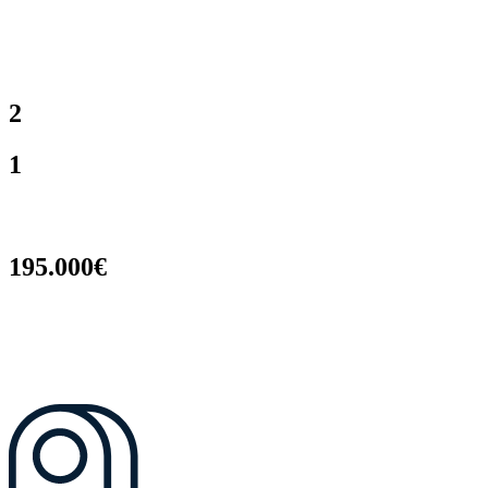
2
1
195.000€